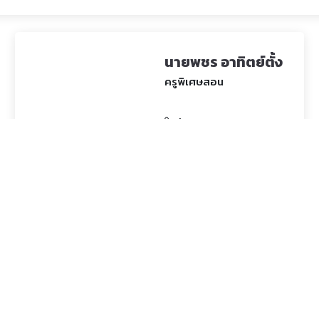
นายพชร อาทิตย์ตั้ง
ครูพิเศษสอน
| xxx-xxxxxxx
| xxx@gmail.com
อาชีวศึกษาจังหวัดขอนแก่น