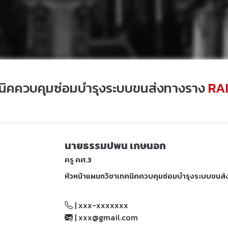
นิคควบคุมซ่อมบำรุงระบบขนส่งทางราง
RA
นายธรรมปพน เกษนอก
ครู คศ.3
หัวหน้าแผนกวิชาเทคนิคควบคุมซ่อมบำรุงระบบขนส
| xxx-xxxxxxx
| xxx@gmail.com