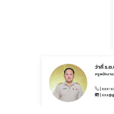
ว่าที่ ร
ครูพนักงา
| xxx-
| xxx@