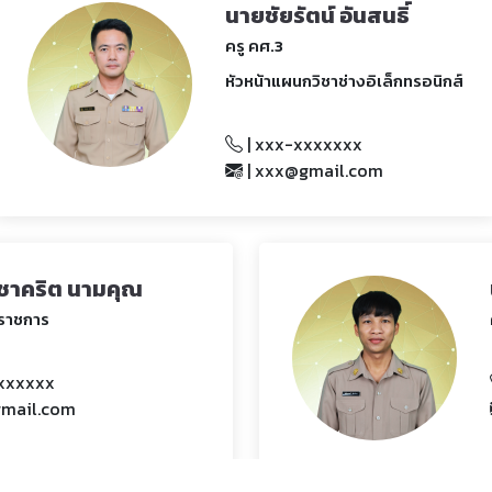
นายชัยรัตน์ อันสนธิ์
ครู คศ.3
หัวหน้าแผนกวิชาช่างอิเล็กทรอนิกส์
| xxx-xxxxxxx
| xxx@gmail.com
.ต.ชาคริต นามคุณ
นราชการ
xxxxxxx
gmail.com