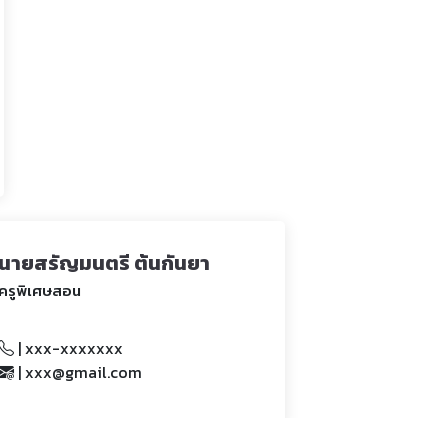
นายสรัญมนตรี ต้นกันยา
ครูพิเศษสอน
| xxx-xxxxxxx
| xxx@gmail.com