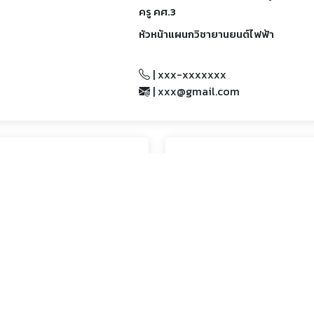
ครู คศ.3
หัวหน้าแผนกวิชายานยนต์ไฟฟ้า
| xxx-xxxxxxx
| xxx@gmail.com
ติ เกษแก้ว
นราชการ
xxxxxxx
gmail.com