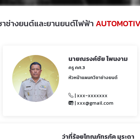
ชาช่างยนต์และยานยนต์ไฟฟ้า
AUTOMOTIV
นายณรงค์ชัย โพนงาม
ครู คศ.3
หัวหน้าแผนกวิชาช่างยนต์
| xxx-xxxxxxx
| xxx@gmail.com
ว่าที่ร้อยโทณภัทรภัค มุระดา