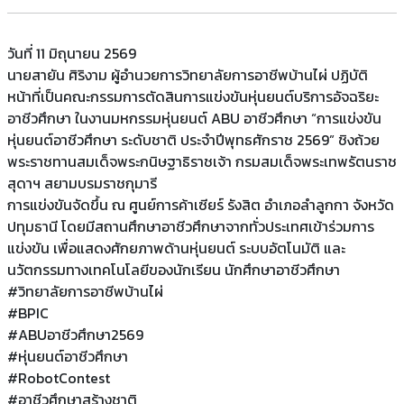
วันที่ 11 มิถุนายน 2569
นายสายัน ศิริงาม ผู้อำนวยการวิทยาลัยการอาชีพบ้านไผ่ ปฏิบัติ
หน้าที่เป็นคณะกรรมการตัดสินการแข่งขันหุ่นยนต์บริการอัจฉริยะ
อาชีวศึกษา ในงานมหกรรมหุ่นยนต์ ABU อาชีวศึกษา “การแข่งขัน
หุ่นยนต์อาชีวศึกษา ระดับชาติ ประจำปีพุทธศักราช 2569” ชิงถ้วย
พระราชทานสมเด็จพระกนิษฐาธิราชเจ้า กรมสมเด็จพระเทพรัตนราช
สุดาฯ สยามบรมราชกุมารี
การแข่งขันจัดขึ้น ณ ศูนย์การค้าเซียร์ รังสิต อำเภอลำลูกกา จังหวัด
ปทุมธานี โดยมีสถานศึกษาอาชีวศึกษาจากทั่วประเทศเข้าร่วมการ
แข่งขัน เพื่อแสดงศักยภาพด้านหุ่นยนต์ ระบบอัตโนมัติ และ
นวัตกรรมทางเทคโนโลยีของนักเรียน นักศึกษาอาชีวศึกษา
#วิทยาลัยการอาชีพบ้านไผ่
#BPIC
#ABUอาชีวศึกษา2569
#หุ่นยนต์อาชีวศึกษา
#RobotContest
#อาชีวศึกษาสร้างชาติ