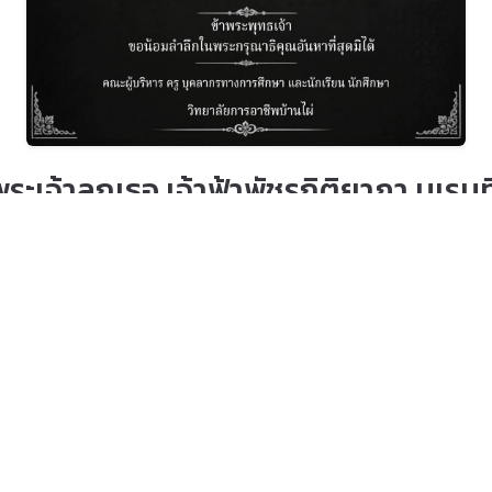
พระเจ้าลูกเธอ เจ้าฟ้าพัชรกิติยาภา นเ
ทธเจ้า คณะผู้บริหาร ครู บุคลากร และ น
ู้เข้าชม 18 ครั้ง