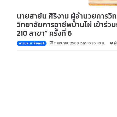
นายสายัน ศิริงาม ผู้อำนวยการว
วิทยาลัยการอาชีพบ้านไผ่ เข้าร่
210 สาขา” ครั้งที่ 6
11 มิถุนายน 2569 เวลา 10:36:49 น.
ผู
ข่าวประชาสัมพันธ์
วันจันทร์ที่ 8 มิถุนายน 2569
อาชีวะไทย–จีน เดินหน้าพัฒนากำลังคนสมรรถนะสูง สู่มาต
นายสายัน ศิริงาม ผู้อำนวยการวิทยาลัยการอาชีพบ้านไผ่ พร
อาชีวศึกษาจีน–ไทย 210 สาขา” ครั้งที่ 6 (The 6th Work
โรงแรมอัศวิน แกรนด์ คอนเวนชั่น กรุงเทพมหานคร
การประชุมครั้งนี้จัดขึ้นเพื่อขับเคลื่อนความร่วมมือด้า
อุตสาหกรรมยุคใหม่ อาทิ เทคโนโลยีดิจิทัล ปัญญาประดิษฐ
ภายในงานมีการนำเสนอผลสำเร็จของโครงการความร่วมมือไทย
การจัดการเรียนการสอน ตลอดจนการลงนามความร่วมมือและก