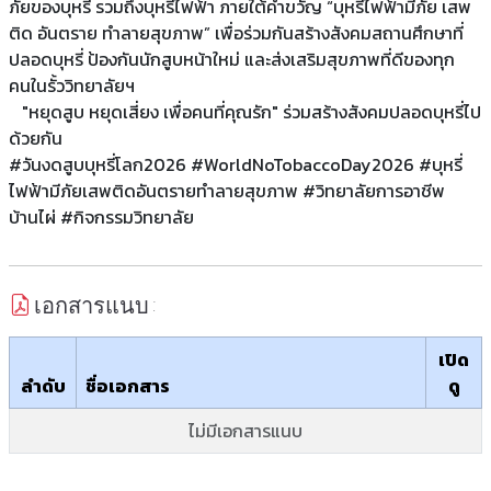
ภัยของบุหรี่ รวมถึงบุหรี่ไฟฟ้า ภายใต้คำขวัญ “บุหรี่ไฟฟ้ามีภัย เสพ
ติด อันตราย ทำลายสุขภาพ” เพื่อร่วมกันสร้างสังคมสถานศึกษาที่
ปลอดบุหรี่ ป้องกันนักสูบหน้าใหม่ และส่งเสริมสุขภาพที่ดีของทุก
คนในรั้ววิทยาลัยฯ
"หยุดสูบ หยุดเสี่ยง เพื่อคนที่คุณรัก" ร่วมสร้างสังคมปลอดบุหรี่ไป
ด้วยกัน
#วันงดสูบบุหรี่โลก2026 #WorldNoTobaccoDay2026 #บุหรี่
ไฟฟ้ามีภัยเสพติดอันตรายทำลายสุขภาพ #วิทยาลัยการอาชีพ
บ้านไผ่ #กิจกรรมวิทยาลัย
เอกสารแนบ :
เปิด
ลำดับ
ชื่อเอกสาร
ดู
ไม่มีเอกสารแนบ