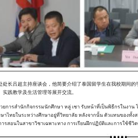
处处长吕超主持座谈会，他简要介绍了泰国留学生在我校期间的
、实践教学及生活管理等展开交流。
นวยการสำนักกิจกรรมนักศึกษา หลู่ เชา รับหน้าที่เป็นพิธีกรในงาน 
กษาไทยในระหว่างศึกษาอยู่ที่วิทยาลัย หลังจากนั้น ตัวแทนของทั้งส
การสอนในสาขาวิชาเฉพาะทาง การเรียนฝึกปฏิบัติและการใช้ชีวิต