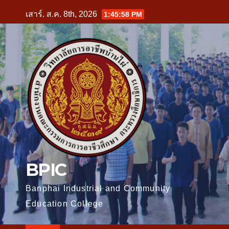
Skip
เสาร์. ส.ค. 8th, 2026
1:45:59 PM
to
content
BPIC
Banphai Industrial and Community
Education College