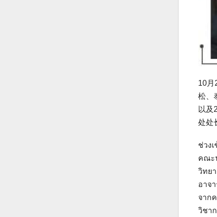
10
松、
以及
处处
ช่วงเ
คณะนา
วิทยา
อาจาร
จากค
วิชาก