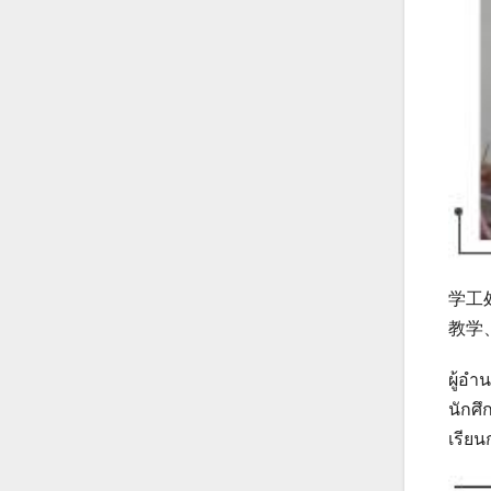
学工
教学
ผู้อำ
นักศึ
เรียน