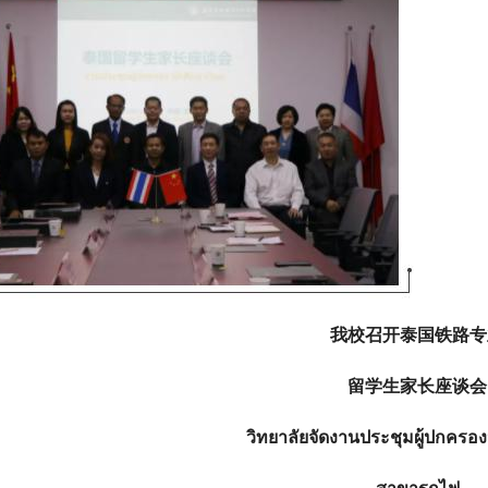
我
校召开泰国铁路专
留学生家长座谈会
วิทยาลัยจัดงานประชุมผู้ปกครอ