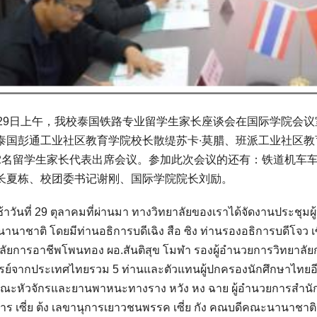
月29日上午，我校泰国铁路专业留学生家长座谈会在国际学院会
泰国彭通工业社区教育学院校长散缇苏卡∙莫腊、班派工业社区教
2名留学生家长代表出席会议。参加此次会议的还有：铁道机车
长夏栋、校团委书记谢刚、国际学院院长刘励。
ช้าวันที่ 29 ตุลาคมที่ผ่านมา ทางวิทยาลัยของเราได้จัดงานประช
นาชาติ โดยมีท่านอธิการบดีเฉิง สือ ซิง ท่านรองอธิการบดีโจว เซ
ลัยการอาชีพโพนทอง ผอ.สันติสุข โมฬา รองผู้อำนวยการวิทยาลัยก
ย์จากประเทศไทยรวม 5 ท่านและตัวแทนผู้ปกครองนักศึกษาไทยอีก
ณะหัวจักรและยานพาหนะทางราง หวัง หง ฉาย ผู้อำนวยการสำนักกิ
าร เซี่ย ต้ง เลขานุการเยาวชนพรรค เซี่ย กัง คณบดีคณะนานาชาติ เห