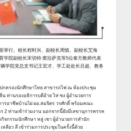
议室举行。校长程时兴、副校长周慎、副校长艾海
育学院副校长宋切特∙窝拉萨克等5位泰方教师代表
车辆学院党总支书记王宏才、学工处处长吕超、教务
ุมผู้ปกครองนักศึกษาไทย สาขารถไฟ ณ ห้องประชุม
ิ่น ท่านรองอธิการบดีอ้าย ไห่ ซง ผู้อำนวยการ
ารอาชีพบ้านไผ่ ผอ.สมจิตร วรศักดิ์ พร้อมคณะ
 2 ท่านเข้าร่วมงาน นอกจากนี้ยังมีเลขานุการพรรค
จกรรมนักศึกษา หลู่ เชา ผู้อำนวยการสำนัก
ลียว ลี่ เข้าร่วมการประชุมในครั้งนี้ด้วย