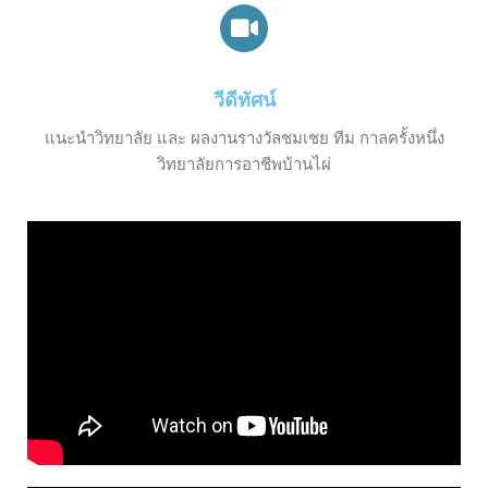
วีดีทัศน์
แนะนำวิทยาลัย และ ผลงานรางวัลชมเชย ทีม กาลครั้งหนึ่ง
วิทยาลัยการอาชีพบ้านไผ่