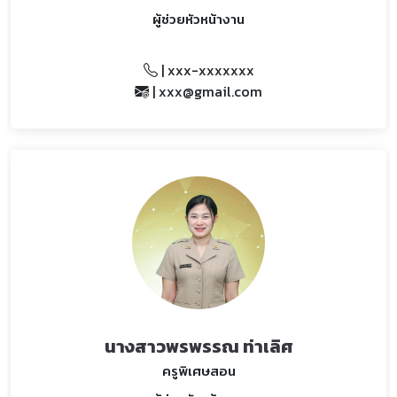
ผู้ช่วยหัวหน้างาน
| xxx-xxxxxxx
| xxx@gmail.com
นางสาวพรพรรณ ท่าเลิศ
ครูพิเศษสอน