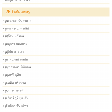
เว็บไซต์คณะครู
ครูฌามาดา จันดาอาจ
ครูพรรพรรณ ท่าเลิศ
ครูสุรัตน์ แก้วพล
ครูสฤตยา แสนตรง
ครูสุริยัน สายเมฆ
ครูอาจณรงค์ พลค้อ
ครูพุทธรักษา พินิจพล
ครูสุนทรี ภูหิน
ครูธนสิน ศรีสถาน
ครูบงการ สุดแท้
ครูเกียรติภูมิ ซุยโล้น
ครูปิยธิดา จันทร์ทา