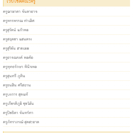
เว็บไซต์คณะครู
ครูฌามาดา จันดาอาจ
ครูพรรพรรณ ท่าเลิศ
ครูสุรัตน์ แก้วพล
ครูสฤตยา แสนตรง
ครูสุริยัน สายเมฆ
ครูอาจณรงค์ พลค้อ
ครูพุทธรักษา พินิจพล
ครูสุนทรี ภูหิน
ครูธนสิน ศรีสถาน
ครูบงการ สุดแท้
ครูเกียรติภูมิ ซุยโล้น
ครูปิยธิดา จันทร์ทา
ครูภัทราภรณ์ สุดสะอาด