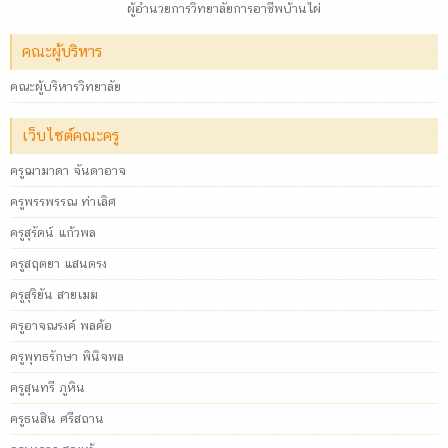
ผู้อำนวยการวิทยาลัยการอาชีพบ้านไผ่
คณะผู้บริหาร
คณะผู้บริหารวิทยาลัย
เว็บไซต์คณะครู
ครูฌามาดา จันดาอาจ
ครูพรรพรรณ ท่าเลิศ
ครูสุรัตน์ แก้วพล
ครูสฤตยา แสนตรง
ครูสุริยัน สายเมฆ
ครูอาจณรงค์ พลค้อ
ครูพุทธรักษา พินิจพล
ครูสุนทรี ภูหิน
ครูธนสิน ศรีสถาน