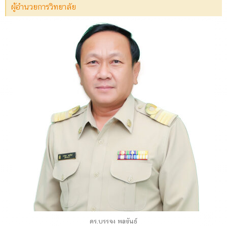
ผู้อำนวยการวิทยาลัย
ดร.บรรจง พลขันธ์